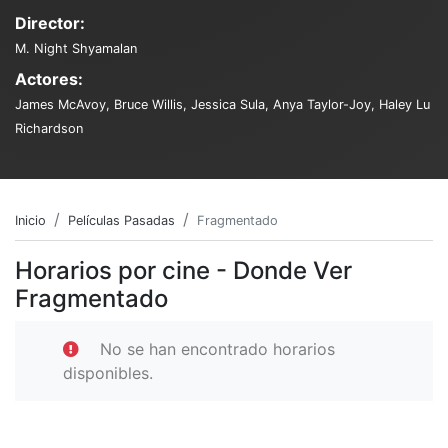
Director:
M. Night Shyamalan
Actores:
James McAvoy, Bruce Willis, Jessica Sula, Anya Taylor-Joy, Haley Lu
Richardson
Inicio
Películas Pasadas
Fragmentado
Horarios por cine - Donde Ver
Fragmentado
No se han encontrado horarios
disponibles.