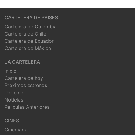
CARTELERA DE PAISES
Cartelera de Colombia
Cartelera de Chile
Cartelera de Ecuador
Cartelera de México
LA CARTELERA
Inicio
Cartelera de hoy
Próximos estrenos
Por cine
Noticias
Peliculas Anteriores
CINES
Cinemark