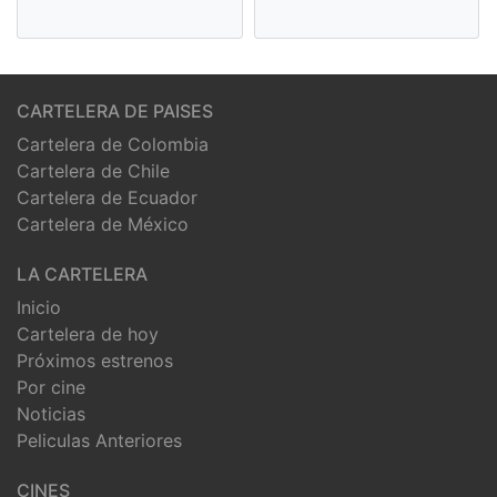
CARTELERA DE PAISES
Cartelera de Colombia
Cartelera de Chile
Cartelera de Ecuador
Cartelera de México
LA CARTELERA
Inicio
Cartelera de hoy
Próximos estrenos
Por cine
Noticias
Peliculas Anteriores
CINES