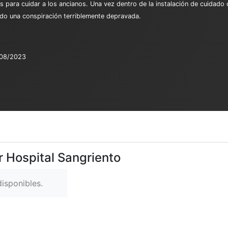
s para cuidar a los ancianos. Una vez dentro de la instalación de cuidado 
ado una conspiración terriblemente depravada.
/08/2023
r Hospital Sangriento
isponibles.