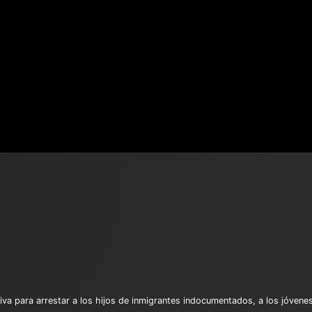
a para arrestar a los hijos de inmigrantes indocumentados, a los jóvenes