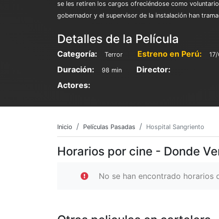
se les retiren los cargos ofreciéndose como voluntario
gobernador y el supervisor de la instalación han tram
Detalles de la Película
Categoría:
Estreno en Perú:
Terror
17
Duración:
Director:
98 min
Actores:
Inicio
Películas Pasadas
Hospital Sangriento
Horarios por cine - Donde Ve
No se han encontrado horarios d