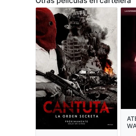
Otras peliculas en cartelera
AT
WA