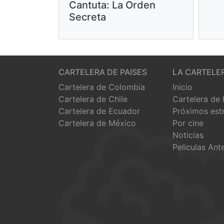
Cantuta: La Orden
Secreta
CARTELERA DE PAISES
LA CARTELE
Cartelera de Colombia
Inicio
Cartelera de Chile
Cartelera de
Cartelera de Ecuador
Próximos est
Cartelera de México
Por cine
Noticias
Peliculas Ant