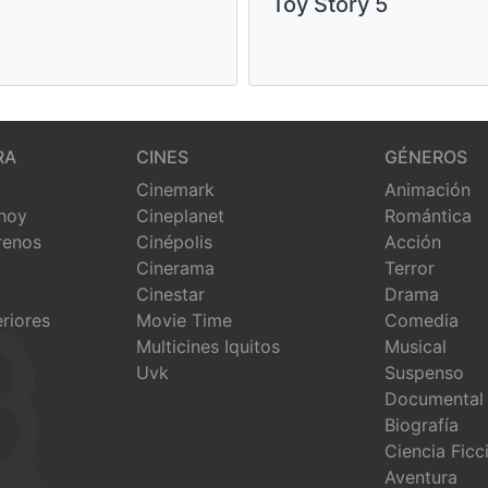
Toy Story 5
RA
CINES
GÉNEROS
Cinemark
Animación
 hoy
Cineplanet
Romántica
renos
Cinépolis
Acción
Cinerama
Terror
Cinestar
Drama
eriores
Movie Time
Comedia
Multicines Iquitos
Musical
Uvk
Suspenso
Documental
Biografía
Ciencia Ficc
Aventura