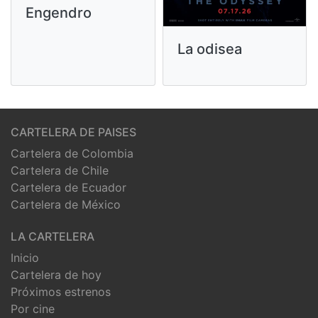
Engendro
La odisea
CARTELERA DE PAISES
Cartelera de Colombia
Cartelera de Chile
Cartelera de Ecuador
Cartelera de México
LA CARTELERA
Inicio
Cartelera de hoy
Próximos estrenos
Por cine