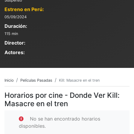
Suspenso
Estreno en Perú:
05/09/2024
Duración:
115 min
Director:
Actores:
Inicio
Películas Pasadas
Kill: Masacre en el tren
Horarios por cine - Donde Ver Kill:
Masacre en el tren
No se han encontrado horarios
disponibles.