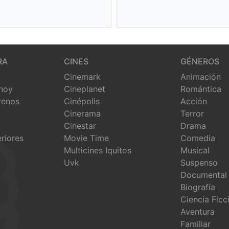
RA
CINES
GÉNEROS
Cinemark
Animación
 hoy
Cineplanet
Romántica
renos
Cinépolis
Acción
Cinerama
Terror
Cinestar
Drama
eriores
Movie Time
Comedia
Multicines Iquitos
Musical
Uvk
Suspenso
Documental
Biografía
Ciencia Ficc
Aventura
Familiar