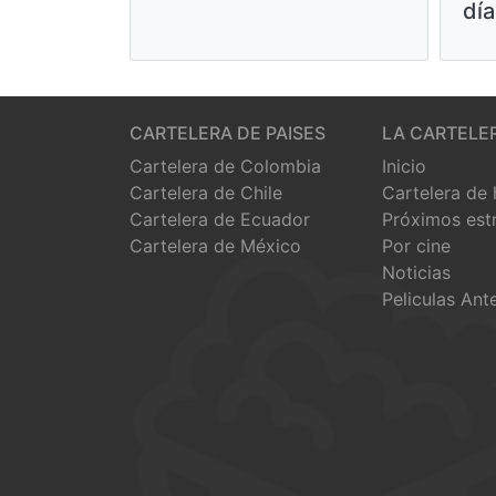
día
CARTELERA DE PAISES
LA CARTELE
Cartelera de Colombia
Inicio
Cartelera de Chile
Cartelera de
Cartelera de Ecuador
Próximos est
Cartelera de México
Por cine
Noticias
Peliculas Ant