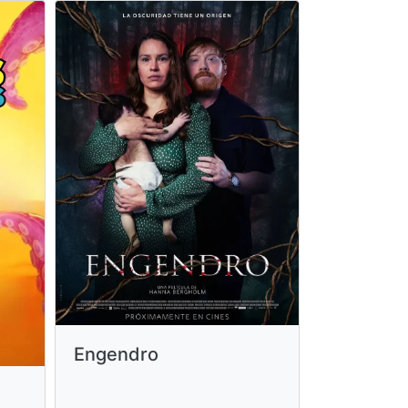
Engendro
Paw Patro