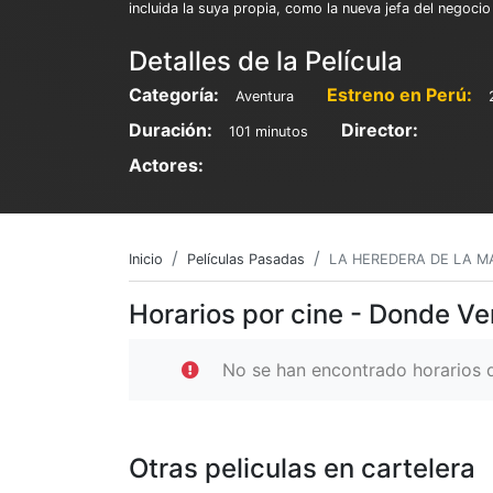
incluida la suya propia, como la nueva jefa del negocio 
Detalles de la Película
Categoría:
Estreno en Perú:
Aventura
Duración:
Director:
101 minutos
Actores:
Inicio
Películas Pasadas
LA HEREDERA DE LA M
Horarios por cine - Donde 
No se han encontrado horarios d
Otras peliculas en cartelera