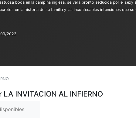
fastuosa boda en la campiña inglesa, se verá pronto seducida por el sexy a
secretos en la historia de su familia y las inconfesables intenciones que
/09/2022
IERNO
er LA INVITACION AL INFIERNO
isponibles.