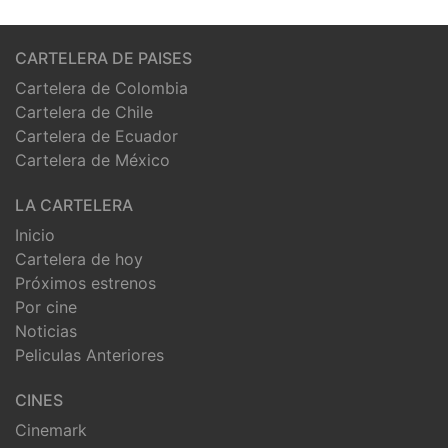
CARTELERA DE PAISES
Cartelera de Colombia
Cartelera de Chile
Cartelera de Ecuador
Cartelera de México
LA CARTELERA
Inicio
Cartelera de hoy
Próximos estrenos
Por cine
Noticias
Peliculas Anteriores
CINES
Cinemark