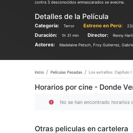
contra 3 desconocidos enmascarados se avecina.
Detalles de la Película
Categoría:
Estreno en Perú:
Terror
23
Duración:
Director:
1h 31 min
Renny Harli
Actores:
Madelaine Petsch, Froy Gutierrez, Gabri
Inicio
Películas Pasadas
Los extraños: Capítulo I
Horarios por cine - Donde Ver
No se han encontrado horarios d
Otras peliculas en cartelera