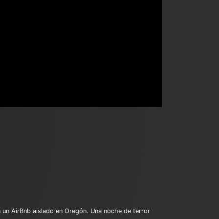
n un AirBnb aislado en Oregón. Una noche de terror