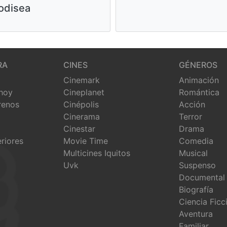
odisea
RA
CINES
GÉNEROS
Cinemark
Animación
 hoy
Cineplanet
Romántica
renos
Cinépolis
Acción
Cinerama
Terror
Cinestar
Drama
eriores
Movie Time
Comedia
Multicines Iquitos
Musical
Uvk
Suspenso
Documental
Biografía
Ciencia Ficc
Aventura
Familiar