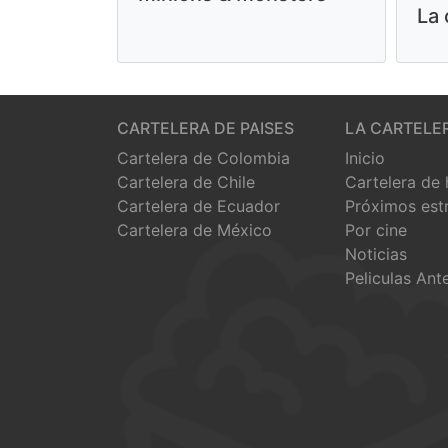
La 
CARTELERA DE PAISES
LA CARTELE
Cartelera de Colombia
Inicio
Cartelera de Chile
Cartelera de
Cartelera de Ecuador
Próximos est
Cartelera de México
Por cine
Noticias
Peliculas Ant