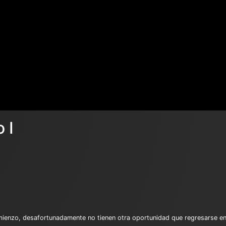
 I
omienzo, desafortunadamente no tienen otra oportunidad que regresarse e