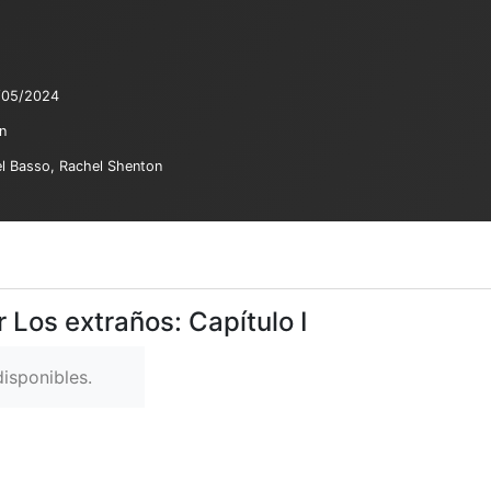
/05/2024
n
el Basso, Rachel Shenton
 Los extraños: Capítulo I
isponibles.