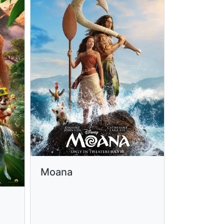
Moana
Cantuta:
Secreta