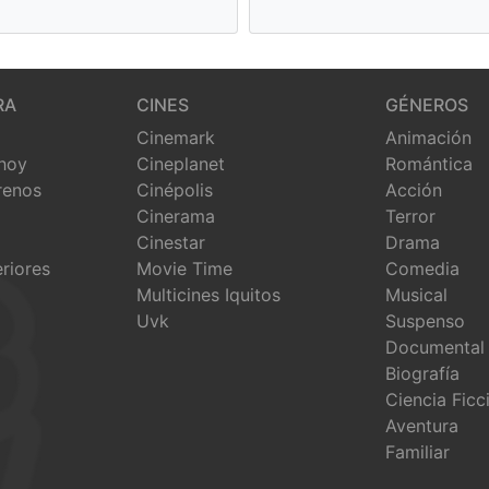
RA
CINES
GÉNEROS
Cinemark
Animación
 hoy
Cineplanet
Romántica
renos
Cinépolis
Acción
Cinerama
Terror
Cinestar
Drama
eriores
Movie Time
Comedia
Multicines Iquitos
Musical
Uvk
Suspenso
Documental
Biografía
Ciencia Ficc
Aventura
Familiar