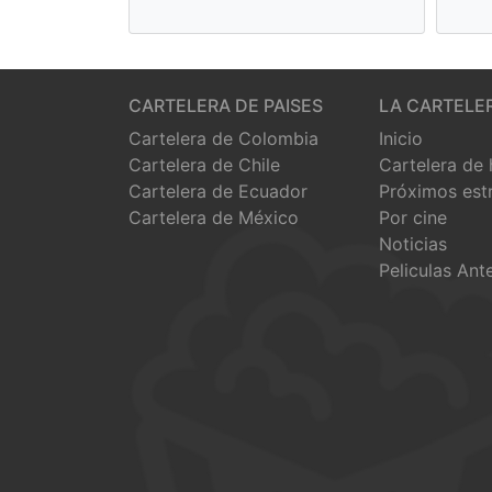
CARTELERA DE PAISES
LA CARTELE
Cartelera de Colombia
Inicio
Cartelera de Chile
Cartelera de
Cartelera de Ecuador
Próximos est
Cartelera de México
Por cine
Noticias
Peliculas Ant