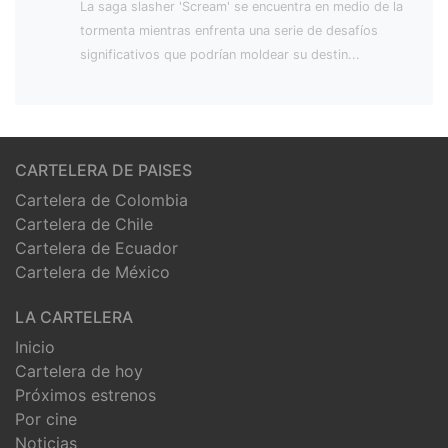
La saga slasher 'Scream' se encuentra en medio de la
tormenta mientras enfrenta una serie de desafíos
significativos que podrían moldear su destin...
CARTELERA DE PAISES
Cartelera de Colombia
Cartelera de Chile
Cartelera de Ecuador
Cartelera de México
LA CARTELERA
Inicio
Cartelera de hoy
Próximos estrenos
Por cine
Noticias