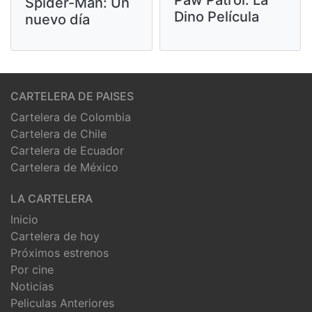
Paw Patrol: La
Spider-Man: Un
Dino Película
nuevo día
CARTELERA DE PAISES
Cartelera de Colombia
Cartelera de Chile
Cartelera de Ecuador
Cartelera de México
LA CARTELERA
Inicio
Cartelera de hoy
Próximos estrenos
Por cine
Noticias
Peliculas Anteriores