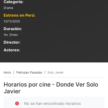
Categoría:
Drama
Estreno en Perú:
13/11/2025
Duración:
1hr 31min
Director:
Actores:
Inicio
Películas Pasadas
Solo Javier
Horarios por cine - Donde Ver Solo
Javier
No se han encontrado horarios