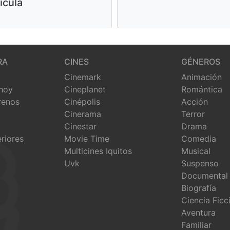
ícula
RA
CINES
GÉNEROS
Cinemark
Animación
 hoy
Cineplanet
Romántica
renos
Cinépolis
Acción
Cinerama
Terror
Cinestar
Drama
eriores
Movie Time
Comedia
Multicines Iquitos
Musical
Uvk
Suspenso
Documental
Biografía
Ciencia Ficc
Aventura
Familiar