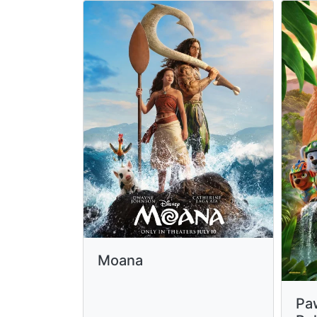
Moana
Paw