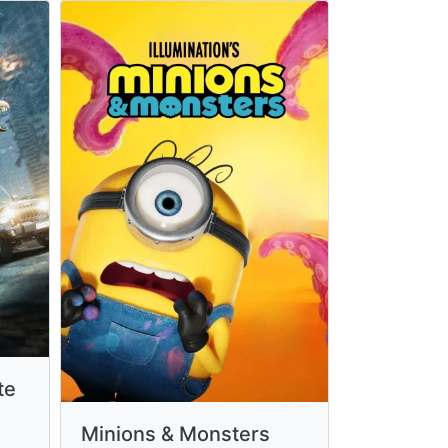
te
Toy Story
Minions & Monsters