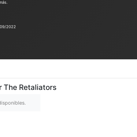
 más.
/09/2022
r The Retaliators
isponibles.