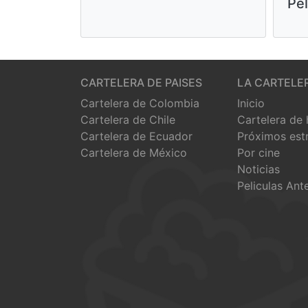
Pel
CARTELERA DE PAISES
LA CARTELE
Cartelera de Colombia
Inicio
Cartelera de Chile
Cartelera de
Cartelera de Ecuador
Próximos est
Cartelera de México
Por cine
Noticias
Peliculas Ant