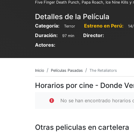
Five Finger Death Punch, Papa Roach, Ice Nine Kills y
Detalles de la Película
Categoría:
Estreno en Perú:
Terror
14
Duración:
Director:
97 min
Actores:
Inicio
Películas Pasadas
The Retaliators
Horarios por cine - Donde Ve
No se han encontrado horarios d
Otras peliculas en cartelera