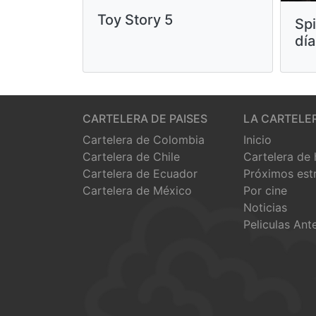
Toy Story 5
Sp
día
CARTELERA DE PAISES
LA CARTELE
Cartelera de Colombia
Inicio
Cartelera de Chile
Cartelera de
Cartelera de Ecuador
Próximos est
Cartelera de México
Por cine
Noticias
Peliculas Ant