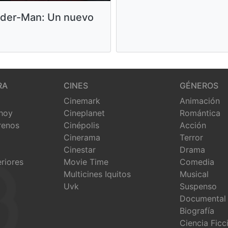
ider-Man: Un nuevo
RA
CINES
GÉNEROS
Cinemark
Animación
 hoy
Cineplanet
Romántica
renos
Cinépolis
Acción
Cinerama
Terror
Cinestar
Drama
eriores
Movie Time
Comedia
Multicines Iquitos
Musical
Uvk
Suspenso
Documental
Biografía
Ciencia Ficc