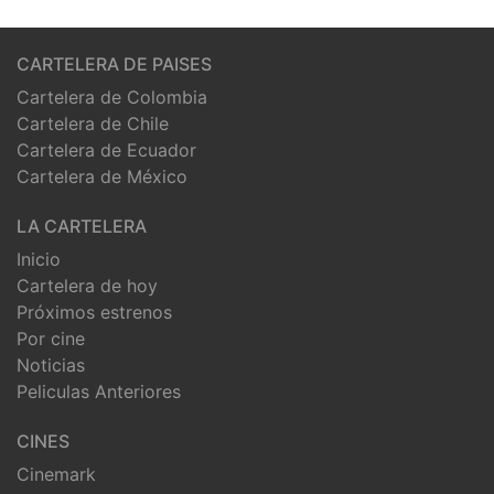
CARTELERA DE PAISES
Cartelera de Colombia
Cartelera de Chile
Cartelera de Ecuador
Cartelera de México
LA CARTELERA
Inicio
Cartelera de hoy
Próximos estrenos
Por cine
Noticias
Peliculas Anteriores
CINES
Cinemark