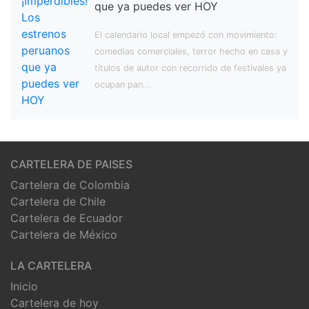
que ya puedes ver HOY
El calendario local empezó con movimiento:
comedias comerciales, terror hecho en casa y
títulos de autor con recorrido de festivales ya
ocupan pan...
CARTELERA DE PAISES
Cartelera de Colombia
Cartelera de Chile
Cartelera de Ecuador
Cartelera de México
LA CARTELERA
Inicio
Cartelera de hoy