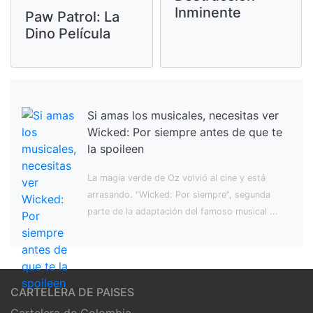
Inminente
Paw Patrol: La
Dino Película
Si amas los musicales, necesitas ver
Wicked: Por siempre antes de que te
la spoileen
La magia verde de Oz volvió al cine y está
arrasando. “Wicked: Por siempre”, segunda
parte de la adaptación del famoso musical ...
CARTELERA DE PAISES