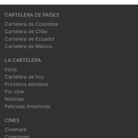
CARTELERA DE PAISES
Cartelera de Colombia
Cartelera de Chile
Cartelera de Ecuador
Cartelera de México
LA CARTELERA
Inicio
Cartelera de hoy
Próximos estrenos
Por cine
Noticias
Peliculas Anteriores
CINES
Cinemark
Cineplanet