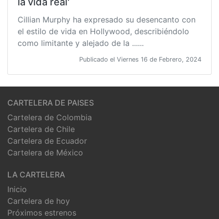
la vida real'
Cillian Murphy ha expresado su desencanto con
el estilo de vida en Hollywood, describiéndolo
como limitante y alejado de la ......
Publicado el Viernes 16 de Febrero, 2024
CARTELERA DE PAISES
Cartelera de Colombia
Cartelera de Chile
Cartelera de Ecuador
Cartelera de México
LA CARTELERA
Inicio
Cartelera de hoy
Próximos estrenos